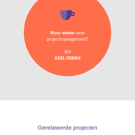
Meer weten
over
projectmanagement?
Bel
0181-769054
Gerelateerde projecten